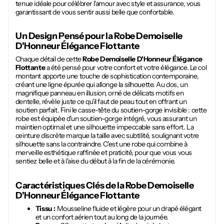
tenue idéale pour célébrer l'amour avec style et assurance, vous
garantissant de vous sentir aussi belle que confortable.
Un Design Pensé pour la
Robe Demoiselle
D'Honneur Élégance Flottante
Chaque détail de cette
Robe Demoiselle D'Honneur Élégance
Flottante
a été pensé pour votre confort et votre élégance. Le col
montant apporte une touche de sophistication contemporaine,
créant une ligne épurée qui allonge la silhouette. Au dos, un
magnifique panneau en illusion, orné de délicats motifs en
dentelle, révèle juste ce qu'il faut de peau tout en offrant un
soutien parfait. Fini le casse-tête du soutien-gorge invisible : cette
robe est équipée d'un soutien-gorge intégré, vous assurant un
maintien optimal et une silhouette impeccable sans effort. La
ceinture discrète marque la taille avec subtilité, soulignant votre
silhouette sans la contraindre. C'est une robe qui combine à
merveille esthétique raffinée et praticité, pour que vous vous
sentiez belle et à l'aise du début à la fin de la cérémonie.
Caractéristiques Clés de la
Robe Demoiselle
D'Honneur Élégance Flottante
Tissu :
Mousseline fluide et légère pour un drapé élégant
et un confort aérien tout au long de la journée.