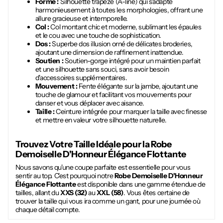
Forme :
Silhouette trapèze (A-line) qui s'adapte
harmonieusement à toutes les morphologies, offrant une
allure gracieuse et intemporelle.
Col :
Col montant chic et moderne, sublimant les épaules
et le cou avec une touche de sophistication.
Dos :
Superbe dos illusion orné de délicates broderies,
ajoutant une dimension de raffinement inattendue.
Soutien :
Soutien-gorge intégré pour un maintien parfait
et une silhouette sans souci, sans avoir besoin
d'accessoires supplémentaires.
Mouvement :
Fente élégante sur la jambe, ajoutant une
touche de glamour et facilitant vos mouvements pour
danser et vous déplacer avec aisance.
Taille :
Ceinture intégrée pour marquer la taille avec finesse
et mettre en valeur votre silhouette naturelle.
Trouvez Votre Taille Idéale pour la
Robe
Demoiselle D'Honneur Élégance Flottante
Nous savons qu'une coupe parfaite est essentielle pour vous
sentir au top. C'est pourquoi notre
Robe Demoiselle D'Honneur
Élégance Flottante
est disponible dans une gamme étendue de
tailles, allant du
XXS (32)
au
XXL (58)
. Vous êtes certaine de
trouver la taille qui vous ira comme un gant, pour une journée où
chaque détail compte.