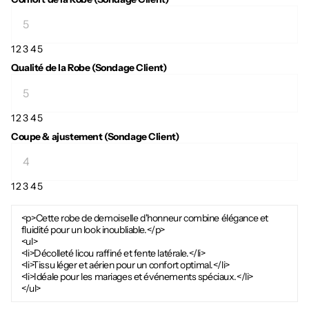
1
2
3
4
5
Qualité de la Robe (Sondage Client)
1
2
3
4
5
Coupe & ajustement (Sondage Client)
1
2
3
4
5
<p>Cette robe de demoiselle d'honneur combine élégance et
fluidité pour un look inoubliable.</p>
<ul>
<li>Décolleté licou raffiné et fente latérale.</li>
<li>Tissu léger et aérien pour un confort optimal.</li>
<li>Idéale pour les mariages et événements spéciaux.</li>
</ul>