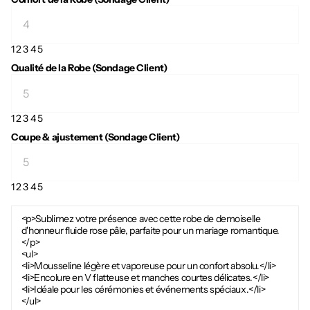
1
2
3
4
5
Qualité de la Robe (Sondage Client)
1
2
3
4
5
Coupe & ajustement (Sondage Client)
1
2
3
4
5
<p>Sublimez votre présence avec cette robe de demoiselle
d'honneur fluide rose pâle, parfaite pour un mariage romantique.
</p>
<ul>
<li>Mousseline légère et vaporeuse pour un confort absolu.</li>
<li>Encolure en V flatteuse et manches courtes délicates.</li>
<li>Idéale pour les cérémonies et événements spéciaux.</li>
</ul>