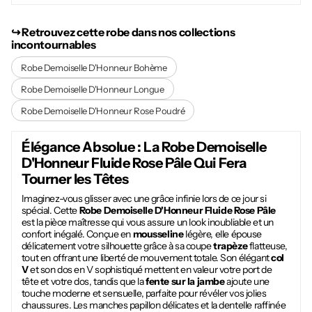
↪︎ Retrouvez cette robe dans nos collections
incontournables
Robe Demoiselle D'Honneur Bohème
Robe Demoiselle D'Honneur Longue
Robe Demoiselle D'Honneur Rose Poudré
Élégance Absolue : La
Robe Demoiselle
D'Honneur Fluide Rose Pâle
Qui Fera
Tourner les Têtes
Imaginez-vous glisser avec une grâce infinie lors de ce jour si
spécial. Cette
Robe Demoiselle D'Honneur Fluide Rose Pâle
est la pièce maîtresse qui vous assure un look inoubliable et un
confort inégalé. Conçue en
mousseline
légère, elle épouse
délicatement votre silhouette grâce à sa coupe
trapèze
flatteuse,
tout en offrant une liberté de mouvement totale. Son élégant
col
V
et son dos en V sophistiqué mettent en valeur votre port de
tête et votre dos, tandis que la
fente sur la jambe
ajoute une
touche moderne et sensuelle, parfaite pour révéler vos jolies
chaussures. Les manches papillon délicates et la dentelle raffinée