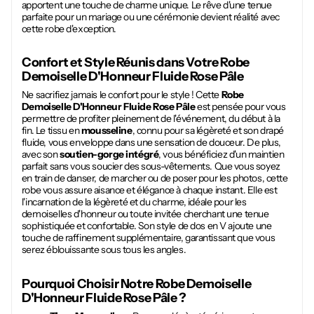
apportent une touche de charme unique. Le rêve d'une tenue
parfaite pour un mariage ou une cérémonie devient réalité avec
cette robe d'exception.
Confort et Style Réunis dans Votre
Robe
Demoiselle D'Honneur Fluide Rose Pâle
Ne sacrifiez jamais le confort pour le style ! Cette
Robe
Demoiselle D'Honneur Fluide Rose Pâle
est pensée pour vous
permettre de profiter pleinement de l'événement, du début à la
fin. Le tissu en
mousseline
, connu pour sa légèreté et son drapé
fluide, vous enveloppe dans une sensation de douceur. De plus,
avec son
soutien-gorge intégré
, vous bénéficiez d'un maintien
parfait sans vous soucier des sous-vêtements. Que vous soyez
en train de danser, de marcher ou de poser pour les photos, cette
robe vous assure aisance et élégance à chaque instant. Elle est
l'incarnation de la légèreté et du charme, idéale pour les
demoiselles d'honneur ou toute invitée cherchant une tenue
sophistiquée et confortable. Son style de dos en V ajoute une
touche de raffinement supplémentaire, garantissant que vous
serez éblouissante sous tous les angles.
Pourquoi Choisir Notre
Robe Demoiselle
D'Honneur Fluide Rose Pâle
?