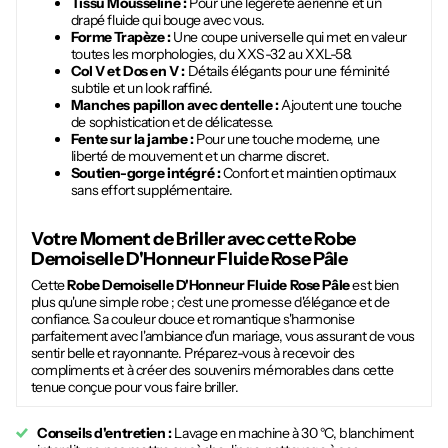
Tissu Mousseline :
Pour une légèreté aérienne et un
drapé fluide qui bouge avec vous.
Forme Trapèze :
Une coupe universelle qui met en valeur
toutes les morphologies, du XXS-32 au XXL-58.
Col V et Dos en V :
Détails élégants pour une féminité
subtile et un look raffiné.
Manches papillon avec dentelle :
Ajoutent une touche
de sophistication et de délicatesse.
Fente sur la jambe :
Pour une touche moderne, une
liberté de mouvement et un charme discret.
Soutien-gorge intégré :
Confort et maintien optimaux
sans effort supplémentaire.
Votre Moment de Briller avec cette
Robe
Demoiselle D'Honneur Fluide Rose Pâle
Cette
Robe Demoiselle D'Honneur Fluide Rose Pâle
est bien
plus qu'une simple robe ; c'est une promesse d'élégance et de
confiance. Sa couleur douce et romantique s'harmonise
parfaitement avec l'ambiance d'un mariage, vous assurant de vous
sentir belle et rayonnante. Préparez-vous à recevoir des
compliments et à créer des souvenirs mémorables dans cette
tenue conçue pour vous faire briller.
Conseils d'entretien :
Lavage en machine à 30 °C, blanchiment