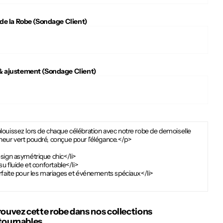
 de la Robe (Sondage Client)
 ajustement (Sondage Client)
louissez lors de chaque célébration avec notre robe de demoiselle
neur vert poudré, conçue pour l'élégance.</p>
sign asymétrique chic</li>
ssu fluide et confortable</li>
rfaite pour les mariages et événements spéciaux</li>
rouvez cette robe dans nos collections
tournables