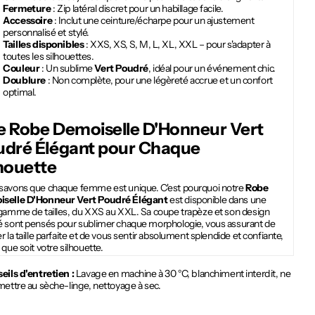
Fermeture
: Zip latéral discret pour un habillage facile.
Accessoire
: Inclut une ceinture/écharpe pour un ajustement
personnalisé et stylé.
Tailles disponibles
: XXS, XS, S, M, L, XL, XXL – pour s'adapter à
toutes les silhouettes.
Couleur
: Un sublime
Vert Poudré
, idéal pour un événement chic.
Doublure
: Non complète, pour une légèreté accrue et un confort
optimal.
e Robe Demoiselle D'Honneur Vert
udré Élégant pour Chaque
houette
savons que chaque femme est unique. C'est pourquoi notre
Robe
selle D'Honneur Vert Poudré Élégant
est disponible dans une
 gamme de tailles, du XXS au XXL. Sa coupe trapèze et son design
é sont pensés pour sublimer chaque morphologie, vous assurant de
r la taille parfaite et de vous sentir absolument splendide et confiante,
 que soit votre silhouette.
eils d'entretien :
Lavage en machine à 30 °C, blanchiment interdit, ne
mettre au sèche-linge, nettoyage à sec.