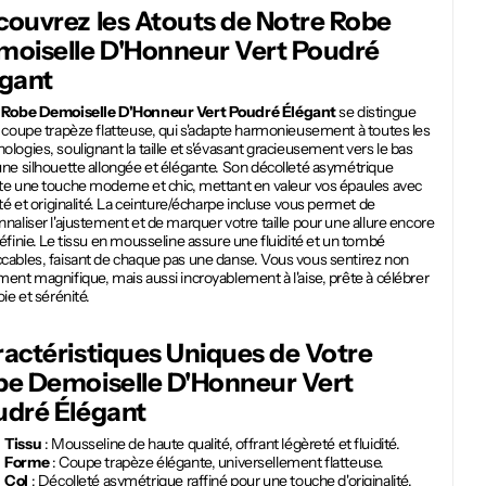
ouvrez les Atouts de Notre Robe
moiselle D'Honneur Vert Poudré
égant
e
Robe Demoiselle D'Honneur Vert Poudré Élégant
se distingue
 coupe trapèze flatteuse, qui s'adapte harmonieusement à toutes les
logies, soulignant la taille et s'évasant gracieusement vers le bas
ne silhouette allongée et élégante. Son décolleté asymétrique
te une touche moderne et chic, mettant en valeur vos épaules avec
ité et originalité. La ceinture/écharpe incluse vous permet de
naliser l'ajustement et de marquer votre taille pour une allure encore
éfinie. Le tissu en mousseline assure une fluidité et un tombé
cables, faisant de chaque pas une danse. Vous vous sentirez non
ent magnifique, mais aussi incroyablement à l'aise, prête à célébrer
oie et sérénité.
actéristiques Uniques de Votre
be Demoiselle D'Honneur Vert
udré Élégant
Tissu
: Mousseline de haute qualité, offrant légèreté et fluidité.
Forme
: Coupe trapèze élégante, universellement flatteuse.
Col
: Décolleté asymétrique raffiné pour une touche d'originalité.