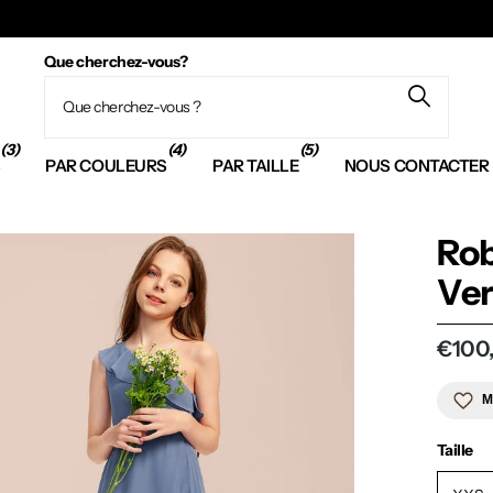
Que cherchez-vous?
(3)
(4)
(5)
S
PAR COULEURS
PAR TAILLE
NOUS CONTACTER
Rob
Ver
€100
M
Taille