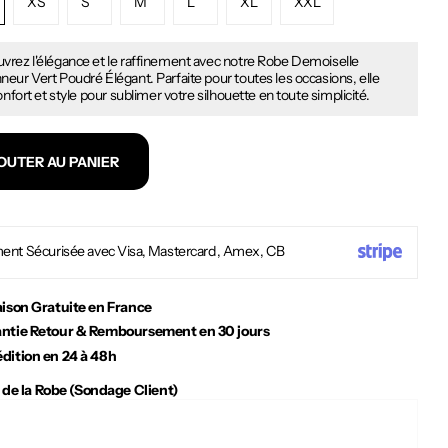
XS
S
M
L
XL
XXL
vrez l'élégance et le raffinement avec notre Robe Demoiselle
eur Vert Poudré Élégant. Parfaite pour toutes les occasions, elle
confort et style pour sublimer votre silhouette en toute simplicité.
OUTER AU PANIER
ent Sécurisée avec Visa, Mastercard, Amex, CB
aison Gratuite en France
ntie Retour & Remboursement en 30 jours
dition en 24 à 48h
 de la Robe (Sondage Client)