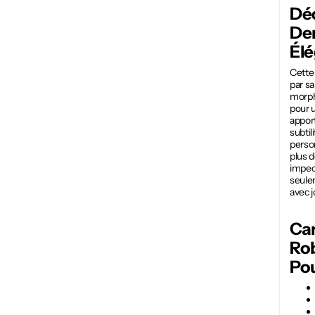
Déc
De
Él
Cett
par sa
morpho
pour u
appor
subtil
person
plus d
impec
seulem
avec j
Car
Ro
Po