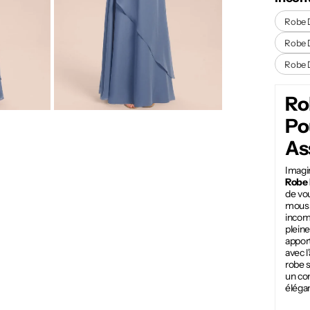
Robe 
Robe 
Robe 
Ro
Po
As
Imagin
Robe 
de vo
mouss
incom
pleine
apport
avec 
robe s
un con
éléga