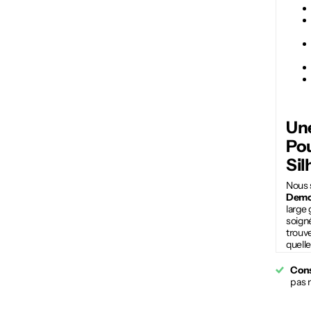
Un
Po
Sil
Nous 
Demoi
large
soign
trouve
quelle
Cons
pas 