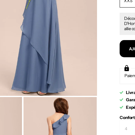
XXS
Décou
D'Honn
allie 
AJ
Paiem
Livr
Gara
Expé
Confort