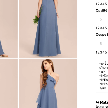
1
2
3
4
5
Qualité
1
2
3
4
5
Coupe &
1
2
3
4
5
<p>Éb
d'hon
<ul>
<li>De
<li>Ti
<li>Pa
</ul>
↪︎ Ret
incon