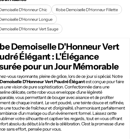
Demoiselle D'Honneur Chic
Robe Demoiselle D'Honneur Fillette
Demoiselle D'Honneur Longue
Demoiselle D'Honneur Vert Sauge
be Demoiselle D'Honneur Vert
udré Élégant : L'Élégance
surée pour un Jour Mémorable
ez-vous rayonnante, pleine de grâce, lors de ce jour si spécial. Notre
Demoiselle D'Honneur Vert Poudré Élégant
est conçue pour faire
us une vision de pure sophistication. Confectionnée dans une
eline délicate, cette robe vous enveloppe d'une légèreté
parable, vous permettant de bouger avec aisance et de profiter
ment de chaque instant. Le vert poudré, une teinte douce et raffinée,
e une touche de fraîcheur et d'originalité, s'harmonisant parfaitement
l'ambiance d'un mariage ou d'un événement formel. Laissez cette
ublimer votre silhouette et captiver les regards, tout en vous offrant
fort absolu du début à la fin de la célébration. C'est la promesse d'une
nce sans effort, pensée pour vous.